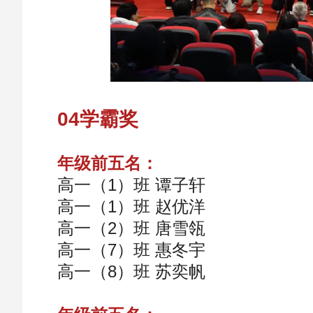
04学霸奖
年级前五名：
高一（1）班 谭子轩
高一（1）班 赵优洋
高一（2）班 唐雪瓴
高一（7）班 惠冬宇
高一（8）班 苏奕帆