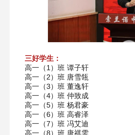
三好学生：
高一（1）班 谭子轩
高一（2）班 唐雪瓴
高一（3）班 董逸轩
高一（4）班 仲致成
高一（5）班 杨君豪
高一（6）班 高睿泽
高一（7）班 冯艾迪
高一（8）班 唐祺雯