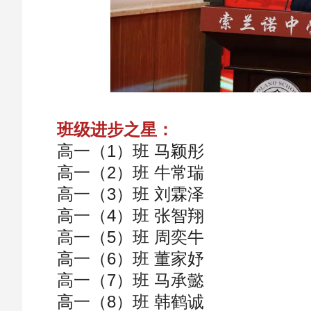
班级进步之星：
高一（1）班 马颖彤
高一（2）班 牛常瑞
高一（3）班 刘霖泽
高一（4）班 张智翔
高一（5）班 周奕牛
高一（6）班 董家妤
高一（7）班 马承懿
高一（8）班 韩鹤诚