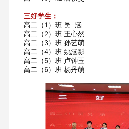
三好学生：
高二（1）班 吴 涵
高二（2）班 王心然
高二（3）班 孙艺萌
高二（4）班 姚涵影
高二（5）班 卢钟玉
高二（6）班 杨丹萌