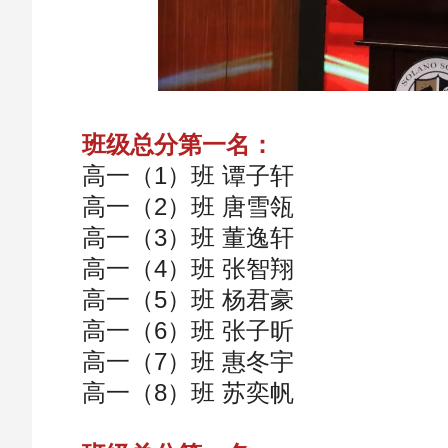
班级总分第一名：
高一（1）班 谭子轩
高一（2）班 唐雪瓴
高一（3）班 董逸轩
高一（4）班 张智翔
高一（5）班 杨君豪
高一（6）班 张子昕
高一（7）班 惠冬宇
高一（8）班 苏奕帆